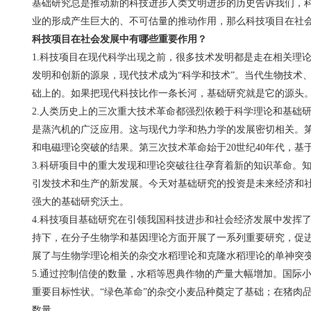
基础研究总是推动新的科技进步人类文明进步的历史告诉我们，
业的形成产生巨大的、不可估量的推动作用，那么科技项目在社
科技项目在社会发展中有哪些重要作用？
1.科技项目在现代科学出现之前，很多技术发明都是走在相关理
发明和创新的源泉，现代技术成为“科学和技术”。当代生物技术
础上的。如果把现代科技比作一条长河，基础研究就是它的源头
2.人类历史上的三次重大技术革命都强烈依赖于科学理论和基础研
是蒸汽机的广泛应用。这与现代力学和热力学的发展密切相关。第
和电磁理论突破的结果。第三次技术革命始于20世纪40年代，
3.科研项目中的重大发现和理论突破往往孕育着新的知识革命。
引发技术和生产的新发展。今天对基础研究的投资是未来经济和
强大的基础研究沃土。
4.科技项目基础研究在引领我国科技进步和社会经济发展中发挥了
持下，在分子生物学和基因理论方面开展了一系列重要研究，促
展了与生物学理论相关的杂交水稻理论和克隆水稻理论的单神突
5.通过控制信使的数量，水稻等恩典作物的产量大幅增加。国际
重要目标性状。“绿色革命”的杂交小麦品种奠定了基础；在猪肉
数量。